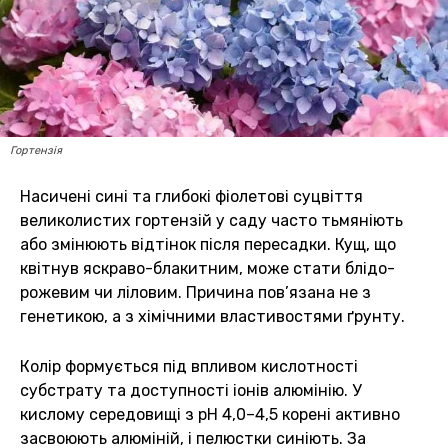
Гортензія
Насичені сині та глибокі фіолетові суцвіття
великолистих гортензій у саду часто тьмяніють
або змінюють відтінок після пересадки. Кущ, що
квітнув яскраво-блакитним, може стати блідо-
рожевим чи ліловим. Причина пов’язана не з
генетикою, а з хімічними властивостями ґрунту.
Колір формується під впливом кислотності
субстрату та доступності іонів алюмінію. У
кислому середовищі з pH 4,0–4,5 корені активно
засвоюють алюміній, і пелюстки синіють. За