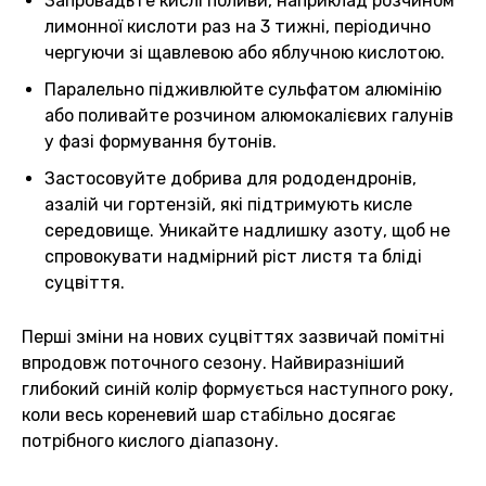
Запровадьте кислі поливи, наприклад розчином
лимонної кислоти раз на 3 тижні, періодично
чергуючи зі щавлевою або яблучною кислотою.
Паралельно підживлюйте сульфатом алюмінію
або поливайте розчином алюмокалієвих галунів
у фазі формування бутонів.
Застосовуйте добрива для рододендронів,
азалій чи гортензій, які підтримують кисле
середовище. Уникайте надлишку азоту, щоб не
спровокувати надмірний ріст листя та бліді
суцвіття.
Перші зміни на нових суцвіттях зазвичай помітні
впродовж поточного сезону. Найвиразніший
глибокий синій колір формується наступного року,
коли весь кореневий шар стабільно досягає
потрібного кислого діапазону.