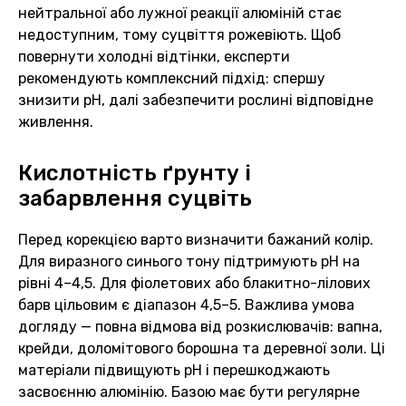
нейтральної або лужної реакції алюміній стає
недоступним, тому суцвіття рожевіють. Щоб
повернути холодні відтінки, експерти
рекомендують комплексний підхід: спершу
знизити pH, далі забезпечити рослині відповідне
живлення.
Кислотність ґрунту і
забарвлення суцвіть
Перед корекцією варто визначити бажаний колір.
Для виразного синього тону підтримують pH на
рівні 4–4,5. Для фіолетових або блакитно-лілових
барв цільовим є діапазон 4,5–5. Важлива умова
догляду — повна відмова від розкислювачів: вапна,
крейди, доломітового борошна та деревної золи. Ці
матеріали підвищують pH і перешкоджають
засвоєнню алюмінію. Базою має бути регулярне