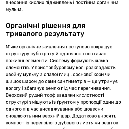
внесення кислих підживлень і постійна органічна
мульча.
Органічні рішення для
тривалого результату
М’яке органічне живлення поступово покращує
структуру субстрату й одночасно постачає
поживні елементи. Систему формують кілька
елементів. У пристовбуровому колі розкладають
хвойну мульчу з опалої глиці, соснової кори чи
шишок шаром до семи сантиметрів — це утримує
вологу і збагачує землю під час перегнивання.
Верховий рудий торф завдяки кислотності і
структурі змішують із ґрунтом у пропорції один до
одного під час висаджування або щовесни
оновлюють ним верхній шар. Додатково вносять
компост із перепрілого дубового листя чи решток