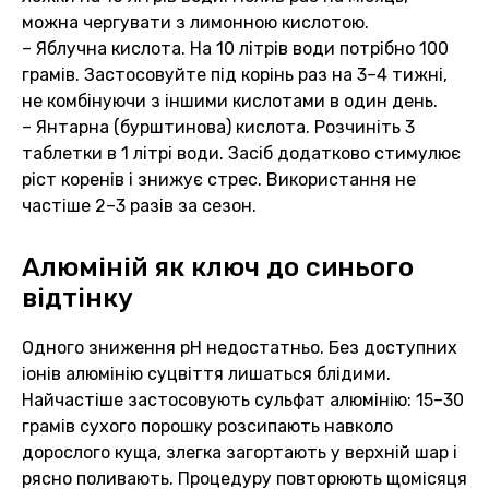
можна чергувати з лимонною кислотою.
– Яблучна кислота. На 10 літрів води потрібно 100
грамів. Застосовуйте під корінь раз на 3–4 тижні,
не комбінуючи з іншими кислотами в один день.
– Янтарна (бурштинова) кислота. Розчиніть 3
таблетки в 1 літрі води. Засіб додатково стимулює
ріст коренів і знижує стрес. Використання не
частіше 2–3 разів за сезон.
Алюміній як ключ до синього
відтінку
Одного зниження pH недостатньо. Без доступних
іонів алюмінію суцвіття лишаться блідими.
Найчастіше застосовують сульфат алюмінію: 15–30
грамів сухого порошку розсипають навколо
дорослого куща, злегка загортають у верхній шар і
рясно поливають. Процедуру повторюють щомісяця