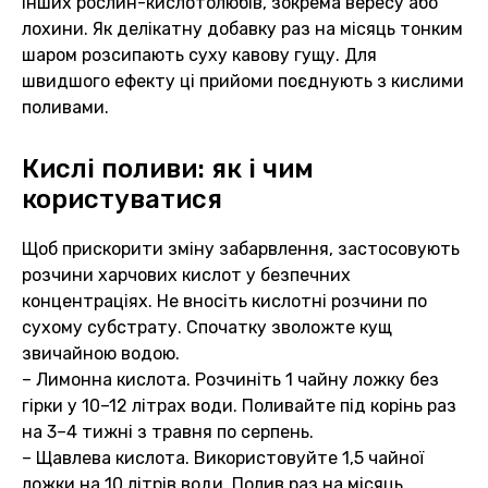
інших рослин-кислотолюбів, зокрема вересу або
лохини. Як делікатну добавку раз на місяць тонким
шаром розсипають суху кавову гущу. Для
швидшого ефекту ці прийоми поєднують з кислими
поливами.
Кислі поливи: як і чим
користуватися
Щоб прискорити зміну забарвлення, застосовують
розчини харчових кислот у безпечних
концентраціях. Не вносіть кислотні розчини по
сухому субстрату. Спочатку зволожте кущ
звичайною водою.
– Лимонна кислота. Розчиніть 1 чайну ложку без
гірки у 10–12 літрах води. Поливайте під корінь раз
на 3–4 тижні з травня по серпень.
– Щавлева кислота. Використовуйте 1,5 чайної
ложки на 10 літрів води. Полив раз на місяць,