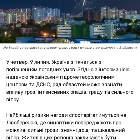
На Україну насувається негода: грози, град і шквали прогнозують у 8 областях
У четвер, 9 липня, Україна зіткнеться з
погіршенням погодних умов. Згідно з інформацією,
наданою Українським гідрометеорологічним
центром та ДСНС, ряд областей може зазнати
впливу гроз, інтенсивних опадів, граду та сильного
вітру.
Найбільші ризики негоди спостерігатимуться на
Лівобережжі, де синоптики попереджають про
можливі сильні грози, значні дощі та шквальний
вітер. Жителів цих регіонів закликають бути