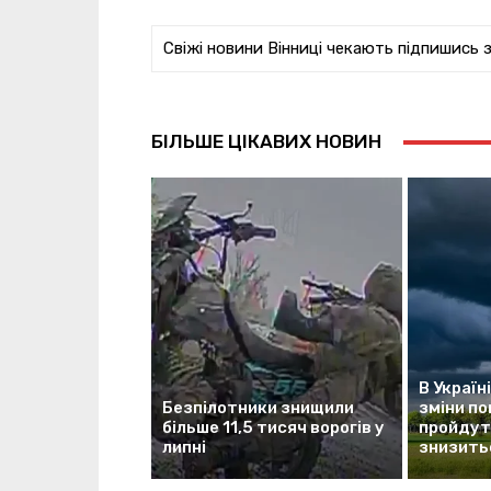
Свіжі новини Вінниці чекають підпишись 
БІЛЬШЕ ЦІКАВИХ НОВИН
В Україн
Безпілотники знищили
зміни по
більше 11,5 тисяч ворогів у
пройдуть
липні
знизить