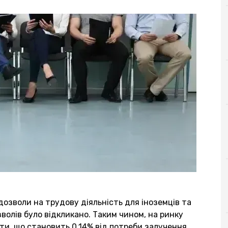
 дозволи на трудову діяльність для іноземців та
зволів було відкликано. Таким чином, на ринку
ти, що становить 0,14% від потреби залучення