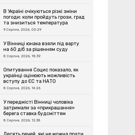
В Україні очікуються різкі зміни
погоди: коли пройдуть грози, град
та знизиться температура
9 Серпня, 2026, 00:29
У Вінниці юнака взяли під варту
на 60 діб за рішенням суду
8 Серпня, 2026, 18:39
Опитування Социс показало, як
українці оцінюють можливість
вступу до ЄС та НАТО
8 Серпня, 2026, 14:26
У передмісті Вінниці чоловіка
затримали за «прикрашання»
берега ставка будсміттям
8 Серпня, 2026, 12:38
Десять речей, які не можна прати