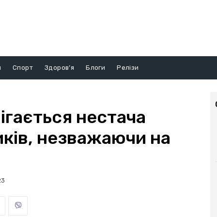
и
Спорт
Здоров’я
Блоги
Релізи
рігається нестача
иків, незважаючи на
23