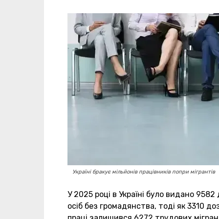
Україні бракує мільйонів працівників попри мігрантів
У 2025 році в Україні було видано 9582
осіб без громадянства, тоді як 3310 до
праці залишився 6272 трудових мігран