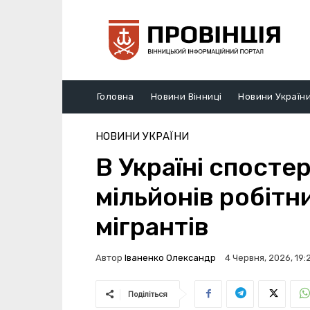
Головна
Новини Вінниці
Новини Україн
НОВИНИ УКРАЇНИ
В Україні спосте
мільйонів робітн
мігрантів
Автор
Іваненко Олександр
4 Червня, 2026, 19:
Поділіться