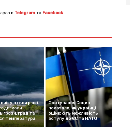
зараз в
Telegram
та
Facebook
і очікуються різкі
Опитування Социс
годи: коли
показало, як українці
 грози, град та
оцінюють можливість
ся температура
вступу до ЄС та НАТО