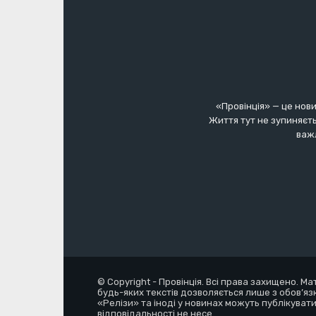
«Провінція» — це нови
Життя тут не зупиняєть
важл
© Copyright - Провінція. Всі права захищено. М
будь-яких текстів дозволяється лише з обов’яз
«Релізи» та іноді у новинах можуть публікувати
відповідальності не несе.