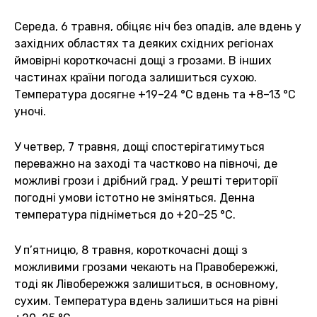
Середа, 6 травня, обіцяє ніч без опадів, але вдень у
західних областях та деяких східних регіонах
ймовірні короткочасні дощі з грозами. В інших
частинах країни погода залишиться сухою.
Температура досягне +19–24 °С вдень та +8–13 °С
уночі.
У четвер, 7 травня, дощі спостерігатимуться
переважно на заході та частково на півночі, де
можливі грози і дрібний град. У решті території
погодні умови істотно не зміняться. Денна
температура підніметься до +20–25 °С.
У п’ятницю, 8 травня, короткочасні дощі з
можливими грозами чекають на Правобережжі,
тоді як Лівобережжя залишиться, в основному,
сухим. Температура вдень залишиться на рівні