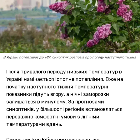
В Україні потеплішає до +27: синоптик розповів про погоду наступного тижня
Після тривалого періоду низьких температур в
Україні намічається істотне потепління. Вже на
початку наступного тижня температурні
показники підуть вгору, а нічні заморозки
залишаться в минулому. За прогнозами
синоптиків, у більшості регіонів встановляться
переважно комфортні умови з літніми
температурами вдень.
Синоптик Ігор Кібальчич зазначає, що