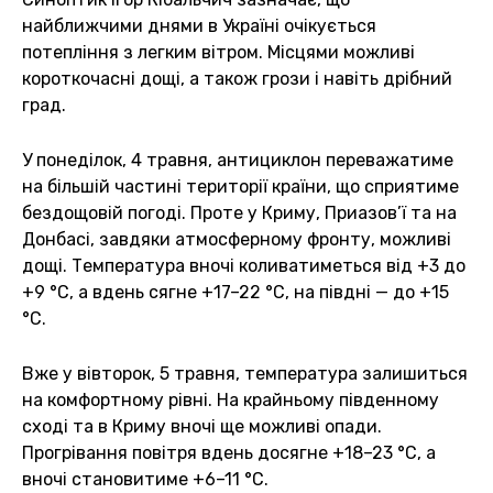
найближчими днями в Україні очікується
потепління з легким вітром. Місцями можливі
короткочасні дощі, а також грози і навіть дрібний
град.
У понеділок, 4 травня, антициклон переважатиме
на більшій частині території країни, що сприятиме
бездощовій погоді. Проте у Криму, Приазов’ї та на
Донбасі, завдяки атмосферному фронту, можливі
дощі. Температура вночі коливатиметься від +3 до
+9 °С, а вдень сягне +17–22 °С, на півдні — до +15
°С.
Вже у вівторок, 5 травня, температура залишиться
на комфортному рівні. На крайньому південному
сході та в Криму вночі ще можливі опади.
Прогрівання повітря вдень досягне +18–23 °С, а
вночі становитиме +6–11 °С.