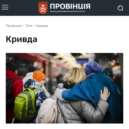
Провінція
Теги
Кривда
Кривда