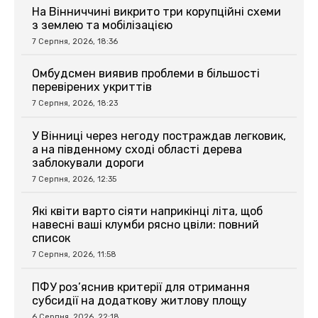
На Вінниччині викрито три корупційні схеми
з землею та мобілізацією
7 Серпня, 2026, 18:36
Омбудсмен виявив проблеми в більшості
перевірених укриттів
7 Серпня, 2026, 18:23
У Вінниці через негоду постраждав легковик,
а на південному сході області дерева
заблокували дороги
7 Серпня, 2026, 12:35
Які квіти варто сіяти наприкінці літа, щоб
навесні ваші клумби рясно цвіли: повний
список
7 Серпня, 2026, 11:58
ПФУ роз’яснив критерії для отримання
субсидії на додаткову житлову площу
6 Серпня, 2026, 22:18