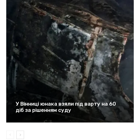
У Вінниці юнака взяли під варту на 60
діб за рішенням суду