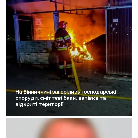
На Вінниччині загорілись господарські
споруди, сміттєві баки, автівка та
відкриті території