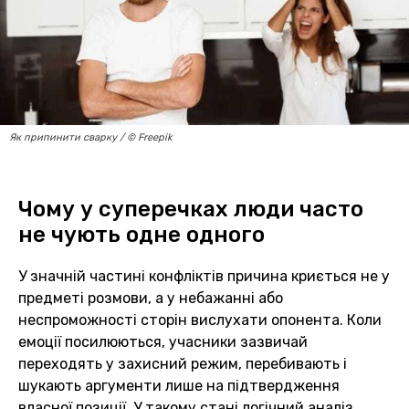
Як припинити сварку / © Freepik
Чому у суперечках люди часто
не чують одне одного
У значній частині конфліктів причина криється не у
предметі розмови, а у небажанні або
неспроможності сторін вислухати опонента. Коли
емоції посилюються, учасники зазвичай
переходять у захисний режим, перебивають і
шукають аргументи лише на підтвердження
власної позиції. У такому стані логічний аналіз