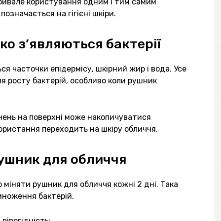
ривале користування одним і тим самим
означається на гігієні шкіри.
ко з’являються бактерії
я часточки епідермісу, шкірний жир і вода. Усе
я росту бактерій, особливо коли рушник
нень на поверхні може накопичуватися
користання переходить на шкіру обличчя.
рушник для обличчя
бо міняти рушник для обличчя кожні 2 дні. Така
множення бактерій.
вірогідність: