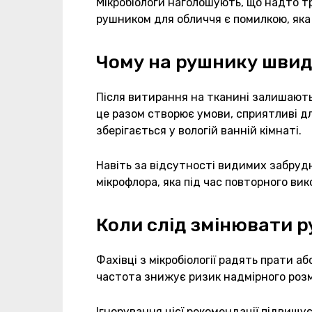
Мікробіологи наголошують, що надто т
рушником для обличчя є помилкою, яка п
Чому на рушнику швид
Після витирання на тканині залишаютьс
це разом створює умови, сприятливі дл
зберігається у вологій ванній кімнаті.
Навіть за відсутності видимих забруд
мікрофлора, яка під час повторного ви
Коли слід змінювати 
Фахівці з мікробіології радять прати а
частота знижує ризик надмірного роз
Ігнорування цієї рекомендації підвищує 