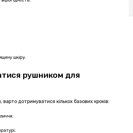
ищену шкіру.
атися рушником для
варто дотримуватися кількох базових кроків:
личчя;
ратурі;