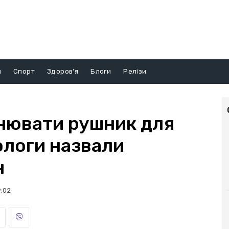
и
Спорт
Здоров’я
Блоги
Релізи
інювати рушник для
ологи назвали
н
9:02