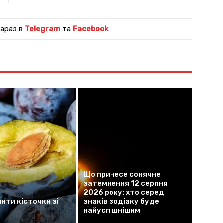
зараз в
Telegram
та
Facebook
Що принесе сонячне
затемнення 12 серпня
2026 року: хто серед
ити кісточки зі
знаків зодіаку буде
найуспішнішим