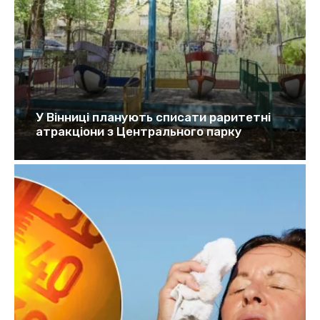
У Вінниці планують списати раритетні
атракціони з Центрального парку