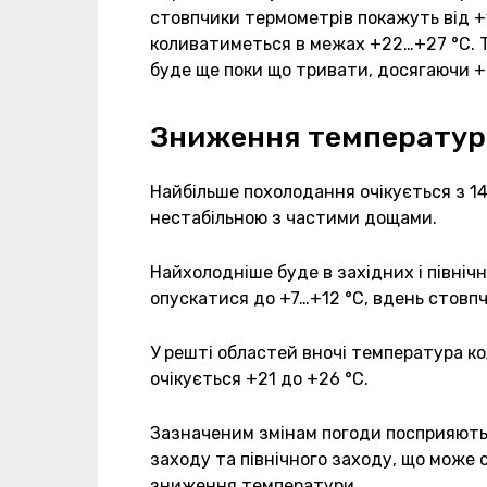
стовпчики термометрів покажуть від +
коливатиметься в межах +22…+27 °C. Ти
буде ще поки що тривати, досягаючи +
Зниження температури 
Найбільше похолодання очікується з 1
нестабільною з частими дощами.
Найхолодніше буде в західних і північ
опускатися до +7…+12 °C, вдень стовп
У решті областей вночі температура ко
очікується +21 до +26 °C.
Зазначеним змінам погоди посприяють п
заходу та північного заходу, що може
зниження температури.