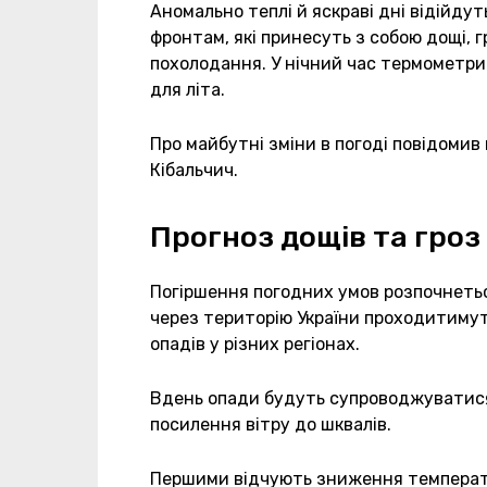
Аномально теплі й яскраві дні відійд
фронтам, які принесуть з собою дощі, г
похолодання. У нічний час термометри
для літа.
Про майбутні зміни в погоді повідомив
Кібальчич.
Прогноз дощів та гроз 
Погіршення погодних умов розпочнеться
через територію України проходитимут
опадів у різних регіонах.
Вдень опади будуть супроводжуватися 
посилення вітру до шквалів.
Першими відчують зниження температ