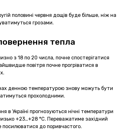
ругій половині червня дощів буде більше, ніж на
жуватимуться грозами.
 повернення тепла
изно з 18 по 20 числа, почне спостерігатися
айшвидше повітря почне прогріватися в
х.
іонах денною температурою знову можуть бути
ишатимуться прохолодними.
вня в Україні прогнозуються нічні температури
 близько +23…+28 °C. Переважатиме західний
же посилюватися до поривчастого.