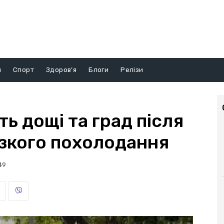
и
Спорт
Здоров’я
Блоги
Релізи
ть дощі та град після
ізкого похолодання
49