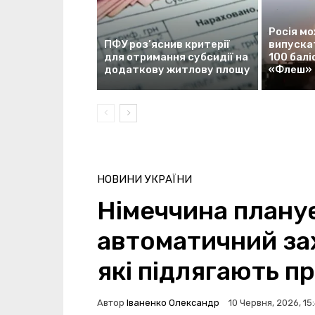
Росія м
ПФУ роз’яснив критерії
випускат
для отримання субсидії на
100 балі
додаткову житлову площу
«Флеш»