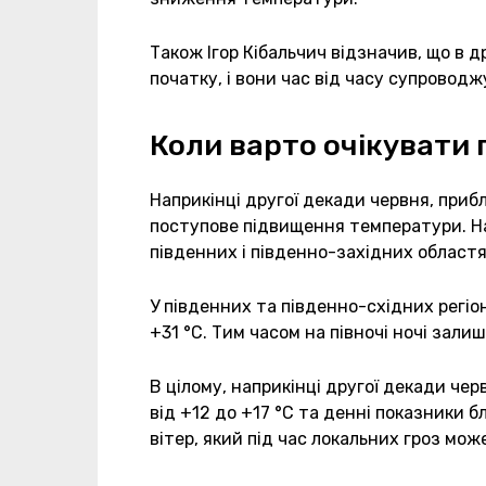
Також Ігор Кібальчич відзначив, що в д
початку, і вони час від часу супровод
Коли варто очікувати
Наприкінці другої декади червня, прибл
поступове підвищення температури. Н
південних і південно-західних областя
У південних та південно-східних рег
+31 °C. Тим часом на півночі ночі зал
В цілому, наприкінці другої декади чер
від +12 до +17 °C та денні показники
вітер, який під час локальних гроз мо