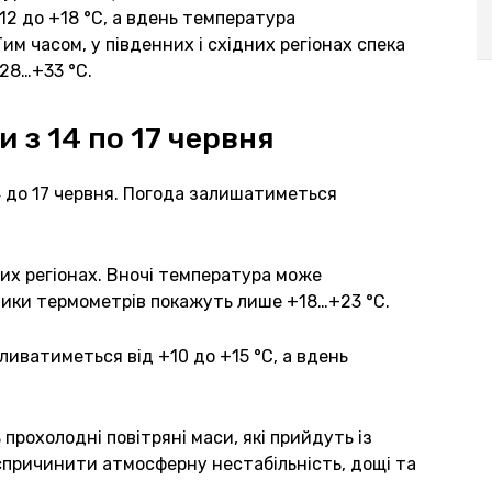
12 до +18 °C, а вдень температура
м часом, у південних і східних регіонах спека
28…+33 °C.
з 14 по 17 червня
4 до 17 червня. Погода залишатиметься
них регіонах. Вночі температура може
чики термометрів покажуть лише +18…+23 °C.
ливатиметься від +10 до +15 °C, а вдень
рохолодні повітряні маси, які прийдуть із
 спричинити атмосферну нестабільність, дощі та