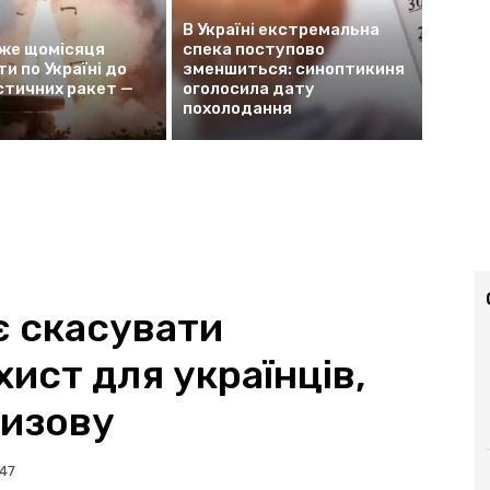
В Україні екстремальна
оже щомісяця
спека поступово
и по Україні до
зменшиться: синоптикиня
стичних ракет —
оголосила дату
похолодання