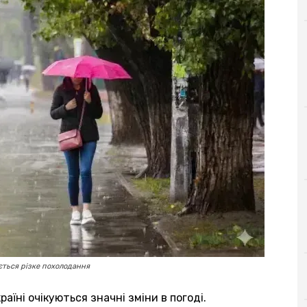
ується різке похолодання
аїні очікуються значні зміни в погоді.