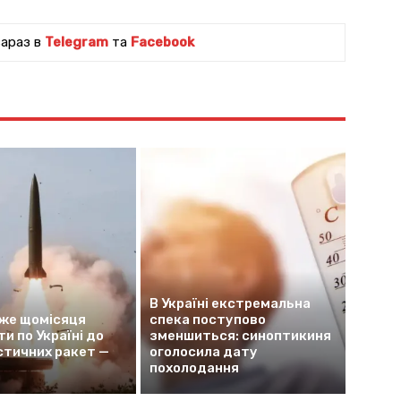
зараз в
Telegram
та
Facebook
В Україні екстремальна
оже щомісяця
спека поступово
и по Україні до
зменшиться: синоптикиня
стичних ракет —
оголосила дату
похолодання