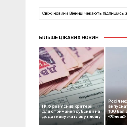
Свіжі новини Вінниці чекають підпишись 
БІЛЬШЕ ЦІКАВИХ НОВИН
Росія м
ПФУ роз’яснив критерії
випускат
для отримання субсидії на
100 балі
додаткову житлову площу
«Флеш»