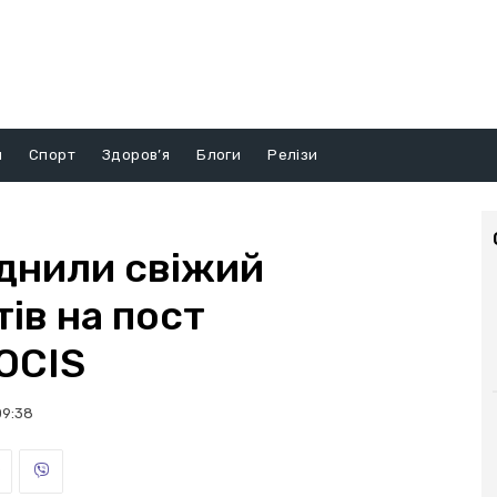
и
Спорт
Здоров’я
Блоги
Релізи
юднили свіжий
ів на пост
OCIS
09:38