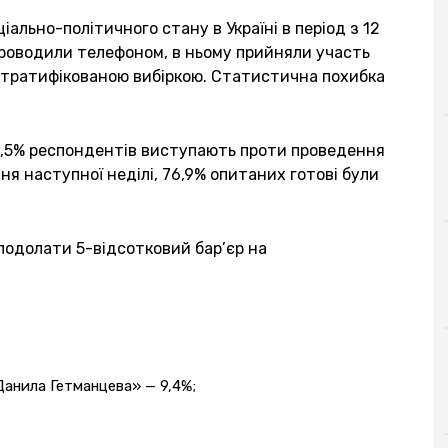
ально-політичного стану в Україні в період з 12
проводили телефоном, в ньому прийняли участь
стратифікованою вибіркою. Статистична похибка
2,5% респондентів виступають проти проведення
ння наступної неділі, 76,9% опитаних готові були
подолати 5-відсотковий бар’єр на
 Данила Гетманцева» — 9,4%;