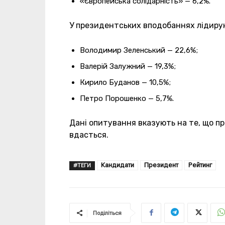
«Європейська солідарність» — 6,2%.
У президентських вподобаннях лідиру
Володимир Зеленський — 22,6%;
Валерій Залужний — 19,3%;
Кирило Буданов — 10,5%;
Петро Порошенко — 5,7%.
Дані опитування вказують на те, що п
вдасться.
Кандидати
Президент
Рейтинг
#ТЕГИ
Поділіться