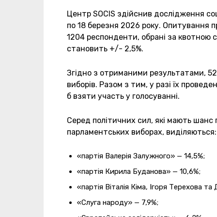
Центр SOCIS здійснив дослідження соці
по 18 березня 2026 року. Опитування 
1204 респонденти, обрані за квотною 
становить +/- 2,5%.
Згідно з отриманими результатами, 5
виборів. Разом з тим, у разі їх проведе
б взяти участь у голосуванні.
Серед політичних сил, які мають шанс 
парламентських виборах, виділяються:
«партія Валерія Залужного» — 14,5%;
«партія Кирила Буданова» — 10,6%;
«партія Віталія Кіма, Ігоря Терехова та
«Слуга народу» — 7,9%;