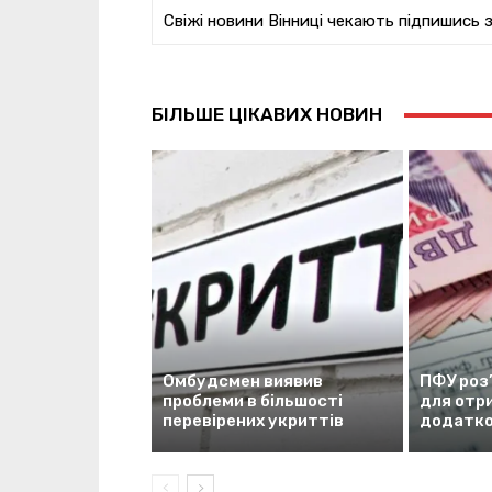
Свіжі новини Вінниці чекають підпишись 
БІЛЬШЕ ЦІКАВИХ НОВИН
Омбудсмен виявив
ПФУ роз’
проблеми в більшості
для отри
перевірених укриттів
додатко