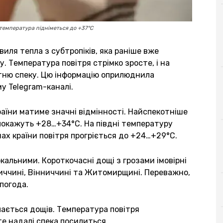
 температура підніметься до +37°C
виля тепла з субтропіків, яка раніше вже
. Температура повітря стрімко зросте, і на
тню спеку. Цю інформацію оприлюднила
у Telegram-каналі.
країни матиме значні відмінності. Найспекотніше
 покажуть +28…+34°C. На півдні температуру
ах країни повітря прогріється до +24…+29°C.
альними. Короткочасні дощі з грозами імовірні
ниччині, Вінниччині та Житомирщині. Переважно,
 погода.
ачається дощів. Температура повітря
е надалі спека посилиться.