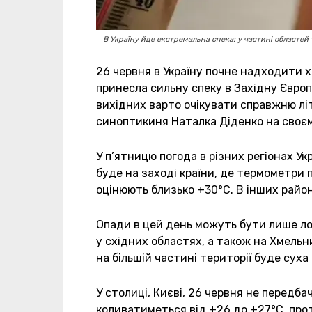
В Україну йде екстремальна спека: у частині областей
26 червня в Україну почне надходити х
принесла сильну спеку в Західну Європу
вихідних варто очікувати справжню лі
синоптикиня Наталка Діденко на своєм
У п’ятницю погода в різних регіонах У
буде на заході країни, де термометри
оцінюють близько +30°C. В інших район
Опади в цей день можуть бути лише лок
у східних областях, а також на Хмель
на більшій частині території буде суха
У столиці, Києві, 26 червня не передб
коливатиметься від +26 до +27°C, прот