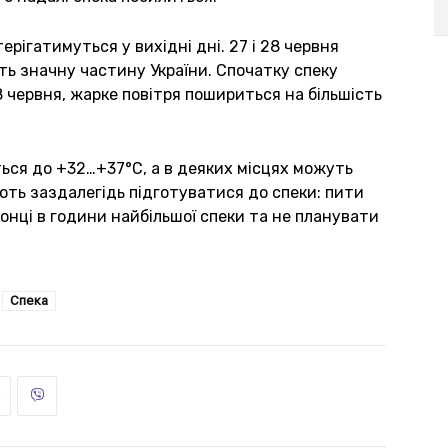
рігатимуться у вихідні дні. 27 і 28 червня
ить значну частину України. Спочатку спеку
28 червня, жарке повітря пошириться на більшість
ься до +32…+37°C, а в деяких місцях можуть
ть заздалегідь підготуватися до спеки: пити
онці в години найбільшої спеки та не планувати
Спека