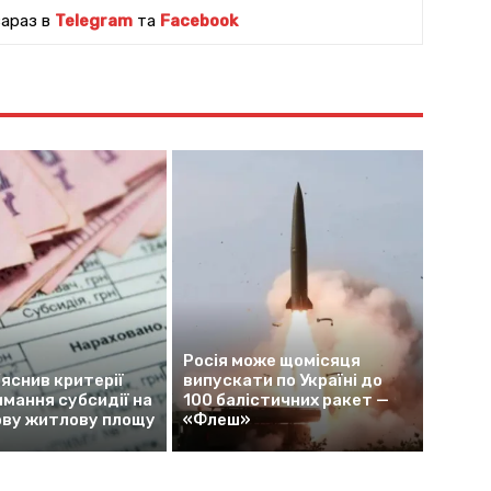
зараз в
Telegram
та
Facebook
Росія може щомісяця
яснив критерії
випускати по Україні до
мання субсидії на
100 балістичних ракет —
ву житлову площу
«Флеш»