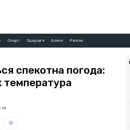
и
Спорт
Здоров’я
Блоги
Релізи
ься спекотна погода:
х температура
2:38