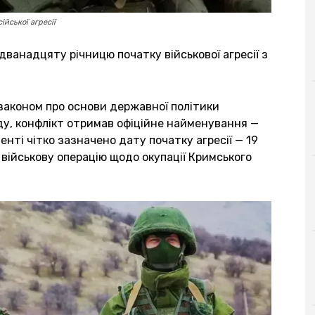
ійської агресії
дванадцяту річницю початку військової агресії з
 законом про основи державної політики
оду, конфлікт отримав офіційне найменування —
енті чітко зазначено дату початку агресії — 19
а військову операцію щодо окупації Кримського