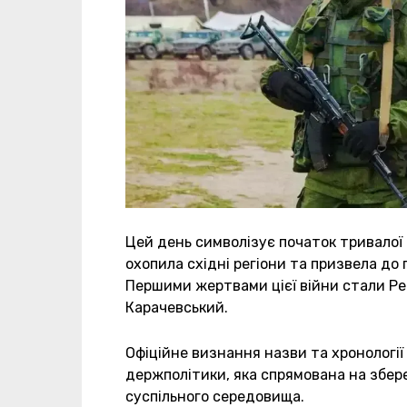
Цей день символізує початок тривалої
охопила східні регіони та призвела до
Першими жертвами цієї війни стали Ре
Карачевський.
Офіційне визнання назви та хронології
держполітики, яка спрямована на збер
суспільного середовища.