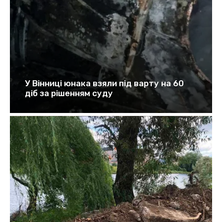
У Вінниці юнака взяли під варту на 60
діб за рішенням суду