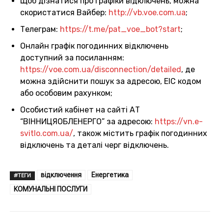
Щоб дізнатися про графіки відключень, можна
скористатися Вайбер:
http://vb.voe.com.ua
;
Телеграм:
https://t.me/pat_voe_bot?start
;
Онлайн графік погодинних відключень
доступний за посиланням:
https://voe.com.ua/disconnection/detailed
, де
можна здійснити пошук за адресою, ЕІС кодом
або особовим рахунком;
Особистий кабінет на сайті АТ
“ВІННИЦЯОБЛЕНЕРГО” за адресою:
https://vn.e-
svitlo.com.ua/
, також містить графік погодинних
відключень та деталі черг відключень.
відключення
Енергетика
#ТЕГИ
КОМУНАЛЬНІ ПОСЛУГИ