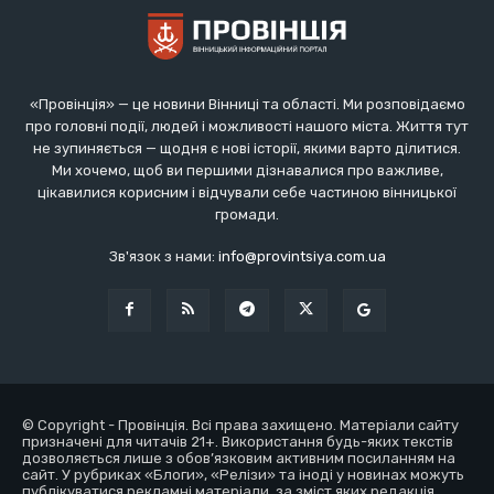
«Провінція» — це новини Вінниці та області. Ми розповідаємо
про головні події, людей і можливості нашого міста. Життя тут
не зупиняється — щодня є нові історії, якими варто ділитися.
Ми хочемо, щоб ви першими дізнавалися про важливе,
цікавилися корисним і відчували себе частиною вінницької
громади.
Зв'язок з нами:
info@provintsiya.com.ua
© Copyright - Провінція. Всі права захищено. Матеріали сайту
призначені для читачів 21+. Використання будь-яких текстів
дозволяється лише з обов’язковим активним посиланням на
сайт. У рубриках «Блоги», «Релізи» та іноді у новинах можуть
публікуватися рекламні матеріали, за зміст яких редакція