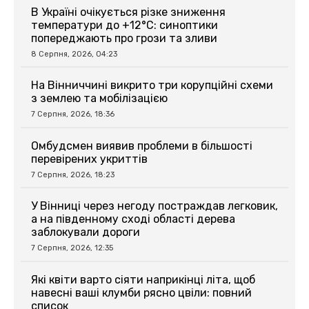
В Україні очікується різке зниження
температури до +12°C: синоптики
попереджають про грози та зливи
8 Серпня, 2026, 04:23
На Вінниччині викрито три корупційні схеми
з землею та мобілізацією
7 Серпня, 2026, 18:36
Омбудсмен виявив проблеми в більшості
перевірених укриттів
7 Серпня, 2026, 18:23
У Вінниці через негоду постраждав легковик,
а на південному сході області дерева
заблокували дороги
7 Серпня, 2026, 12:35
Які квіти варто сіяти наприкінці літа, щоб
навесні ваші клумби рясно цвіли: повний
список