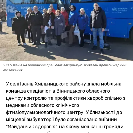
У селі Іванів на Вінниччині працював вакцинобус: жителям провели медичні
обстеження
У селі Іванів Хмільницького району діяла мобільна
команда спеціалістів Вінницького обласного
центру контролю та профілактики хвороб спільно з
медиками обласного клінічного
фтизіопульмонологічного центру. У близькості до
місцевої амбулаторії було організовано виїзний
“Майданчик здоров’я”, на якому мешканці громади