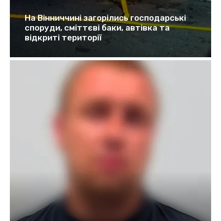
На Вінниччині загорілись господарські
споруди, сміттєві баки, автівка та
відкриті території