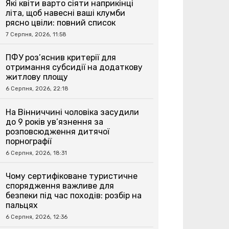
Які квіти варто сіяти наприкінці
літа, щоб навесні ваші клумби
рясно цвіли: повний список
7 Серпня, 2026, 11:58
ПФУ роз’яснив критерії для
отримання субсидії на додаткову
житлову площу
6 Серпня, 2026, 22:18
На Вінниччині чоловіка засудили
до 9 років ув’язнення за
розповсюдження дитячої
порнографії
6 Серпня, 2026, 18:31
Чому сертифіковане туристичне
спорядження важливе для
безпеки під час походів: розбір на
пальцях
6 Серпня, 2026, 12:36