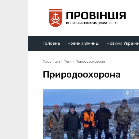
Головна
Новини Вінниці
Новини Україн
Провінція
Теги
Природоохорона
Природоохорона