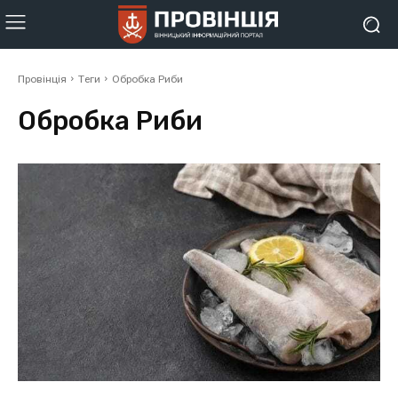
Провінція
Теги
Обробка Риби
Обробка Риби