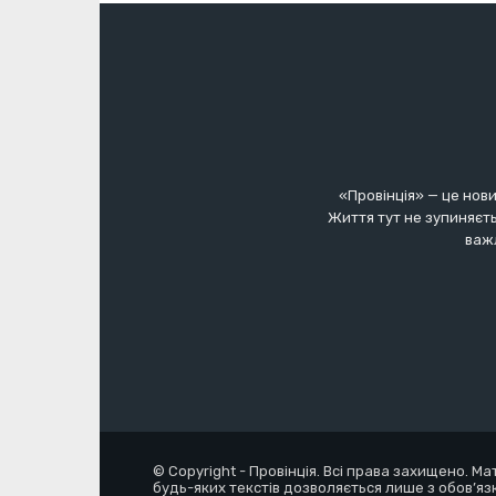
«Провінція» — це нови
Життя тут не зупиняєть
важл
© Copyright - Провінція. Всі права захищено. М
будь-яких текстів дозволяється лише з обов’яз