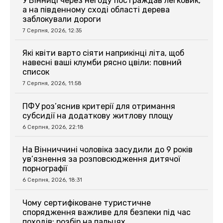
У Вінниці через негоду постраждав легковик,
а на південному сході області дерева
заблокували дороги
7 Серпня, 2026, 12:35
Які квіти варто сіяти наприкінці літа, щоб
навесні ваші клумби рясно цвіли: повний
список
7 Серпня, 2026, 11:58
ПФУ роз’яснив критерії для отримання
субсидії на додаткову житлову площу
6 Серпня, 2026, 22:18
На Вінниччині чоловіка засудили до 9 років
ув’язнення за розповсюдження дитячої
порнографії
6 Серпня, 2026, 18:31
Чому сертифіковане туристичне
спорядження важливе для безпеки під час
походів: розбір на пальцях