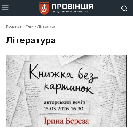
Провінція
Теги
Література
Література