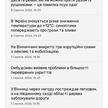
Десять речей, які не можна прати разом із
рушниками — ця помилка псує одяг
8 Серпня, 2026, 12:00
В Україні очікується різке зниження
температури до +12°C: синоптики
попереджають про грози та зливи
8 Серпня, 2026, 04:23
На Вінниччині викрито три корупційні схеми
з землею та мобілізацією
7 Серпня, 2026, 18:36
Омбудсмен виявив проблеми в більшості
перевірених укриттів
7 Серпня, 2026, 18:23
У Вінниці через негоду постраждав легковик,
а на південному сході області дерева
заблокували дороги
7 Серпня, 2026, 12:35