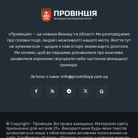
«Провінція» — це новини Вінниці та області. Ми розповідаємо
про головні події, людей і можливості нашого міста. Життя тут
не зупиняється — щодня є нові історії, якими варто ділитися.
Ми хочемо, щоб ви першими дізнавалися про важливе,
цікавилися корисним і відчували себе частиною вінницької
громади.
Зв'язок з нами:
info@provintsiya.com.ua
© Copyright - Провінція. Всі права захищено. Матеріали сайту
призначені для читачів 21+. Використання будь-яких текстів
дозволяється лише з обов’язковим активним посиланням на
сайт. У рубриках «Блоги», «Релізи» та іноді у новинах можуть