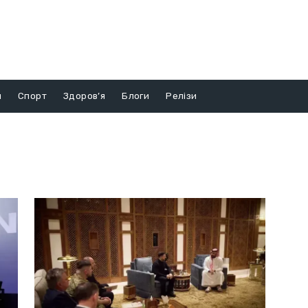
и
Спорт
Здоров’я
Блоги
Релізи