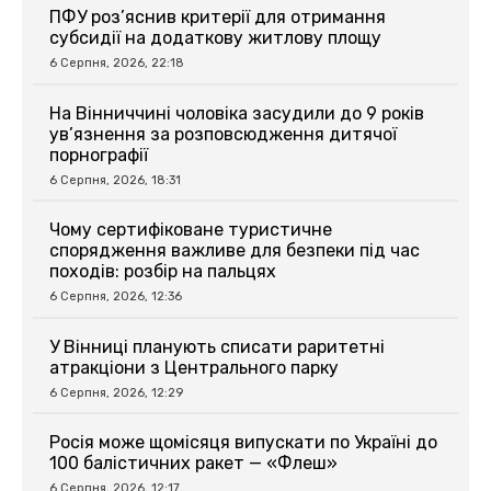
ПФУ роз’яснив критерії для отримання
субсидії на додаткову житлову площу
6 Серпня, 2026, 22:18
На Вінниччині чоловіка засудили до 9 років
ув’язнення за розповсюдження дитячої
порнографії
6 Серпня, 2026, 18:31
Чому сертифіковане туристичне
спорядження важливе для безпеки під час
походів: розбір на пальцях
6 Серпня, 2026, 12:36
У Вінниці планують списати раритетні
атракціони з Центрального парку
6 Серпня, 2026, 12:29
Росія може щомісяця випускати по Україні до
100 балістичних ракет — «Флеш»
6 Серпня, 2026, 12:17