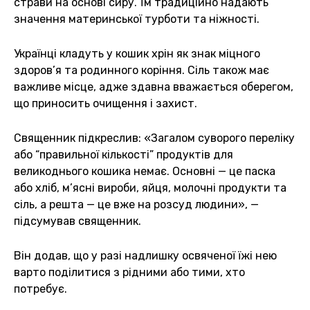
страви на основі сиру. Їм традиційно надають
значення материнської турботи та ніжності.
Українці кладуть у кошик хрін як знак міцного
здоров’я та родинного коріння. Сіль також має
важливе місце, адже здавна вважається оберегом,
що приносить очищення і захист.
Священник підкреслив: «Загалом суворого переліку
або “правильної кількості” продуктів для
великоднього кошика немає. Основні — це паска
або хліб, м’ясні вироби, яйця, молочні продукти та
сіль, а решта — це вже на розсуд людини», —
підсумував священник.
Він додав, що у разі надлишку освяченої їжі нею
варто поділитися з рідними або тими, хто
потребує.