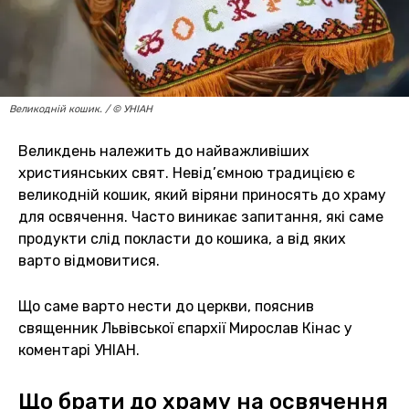
Великодній кошик. / © УНІАН
Великдень належить до найважливіших
християнських свят. Невід’ємною традицією є
великодній кошик, який віряни приносять до храму
для освячення. Часто виникає запитання, які саме
продукти слід покласти до кошика, а від яких
варто відмовитися.
Що саме варто нести до церкви, пояснив
священник Львівської єпархії Мирослав Кінас у
коментарі УНІАН.
Що брати до храму на освячення