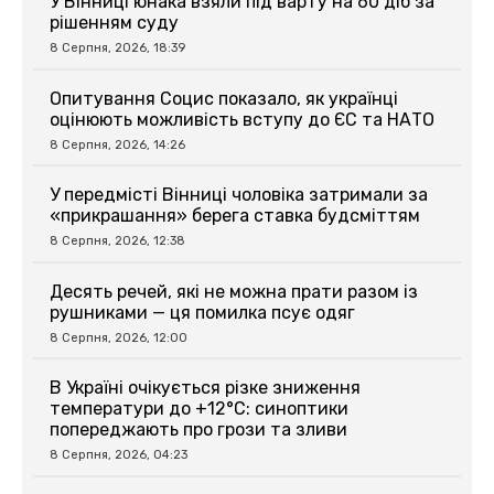
У Вінниці юнака взяли під варту на 60 діб за
рішенням суду
8 Серпня, 2026, 18:39
Опитування Социс показало, як українці
оцінюють можливість вступу до ЄС та НАТО
8 Серпня, 2026, 14:26
У передмісті Вінниці чоловіка затримали за
«прикрашання» берега ставка будсміттям
8 Серпня, 2026, 12:38
Десять речей, які не можна прати разом із
рушниками — ця помилка псує одяг
8 Серпня, 2026, 12:00
В Україні очікується різке зниження
температури до +12°C: синоптики
попереджають про грози та зливи
8 Серпня, 2026, 04:23