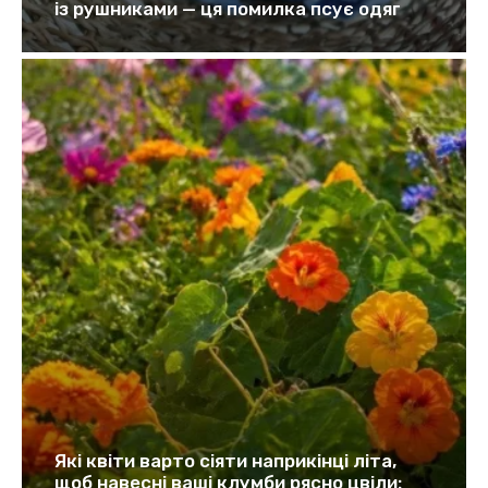
із рушниками — ця помилка псує одяг
Які квіти варто сіяти наприкінці літа,
щоб навесні ваші клумби рясно цвіли: