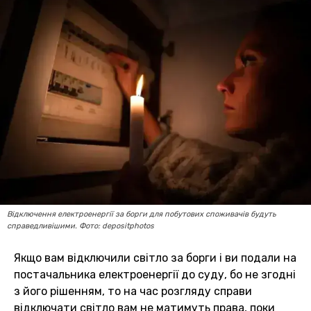
Відключення електроенергії за борги для побутових споживачів будуть
справедливішими. Фото: depositphotos
Якщо вам відключили світло за борги і ви подали на
постачальника електроенергії до суду, бо не згодні
з його рішенням, то на час розгляду справи
відключати світло вам не матимуть права, поки