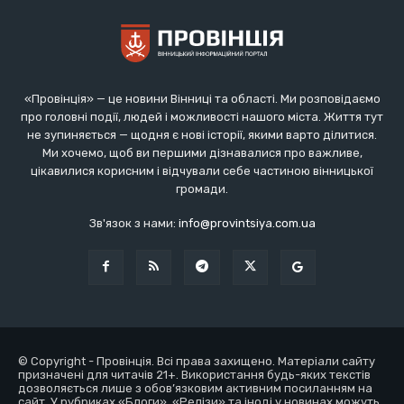
«Провінція» — це новини Вінниці та області. Ми розповідаємо
про головні події, людей і можливості нашого міста. Життя тут
не зупиняється — щодня є нові історії, якими варто ділитися.
Ми хочемо, щоб ви першими дізнавалися про важливе,
цікавилися корисним і відчували себе частиною вінницької
громади.
Зв'язок з нами:
info@provintsiya.com.ua
© Copyright - Провінція. Всі права захищено. Матеріали сайту
призначені для читачів 21+. Використання будь-яких текстів
дозволяється лише з обов’язковим активним посиланням на
сайт. У рубриках «Блоги», «Релізи» та іноді у новинах можуть