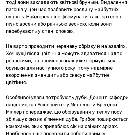
тоді вони закладають квіткові бруньки. Видалення
пагонів у цей час позбавить рослину майбутніх
суцвіть. Найдоречніше формувати такі гортензії
пізно восени або ранньою весною, коли вони
перебувають у стані спокою.
Не варто проводити червневу обрізку й на азаліях.
Хоч кущі після цвітіння можуть здаватися надто
розлогими, на нових пагонах уже формуються
бруньки для наступного року, тому надмірне
вкорочення зменшить або скасує майбутнє
цвітіння.
Особливої уваги потребують дуби. Доцент кафедри
садівництва Університету Міннесоти Брендон
Міллер попереджає, що обрізування у теплу пору
збільшує ризик в’янення дуба. Грибок поширюється
комахами, яких приваблює сік на свіжих зрізах.
Найбезпечніше проводити роботи взимку.