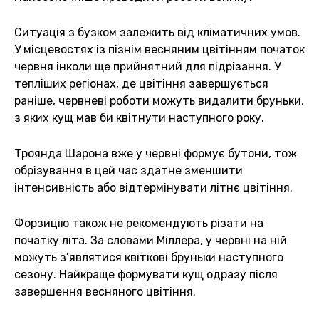
Ситуація з бузком залежить від кліматичних умов.
У місцевостях із пізнім весняним цвітінням початок
червня інколи ще прийнятний для підрізання. У
тепліших регіонах, де цвітіння завершується
раніше, червневі роботи можуть видалити бруньки,
з яких кущ мав би квітнути наступного року.
Троянда Шарона вже у червні формує бутони, тож
обрізування в цей час здатне зменшити
інтенсивність або відтермінувати літнє цвітіння.
Форзицію також не рекомендують різати на
початку літа. За словами Міллера, у червні на ній
можуть з’являтися квіткові бруньки наступного
сезону. Найкраще формувати кущ одразу після
завершення весняного цвітіння.