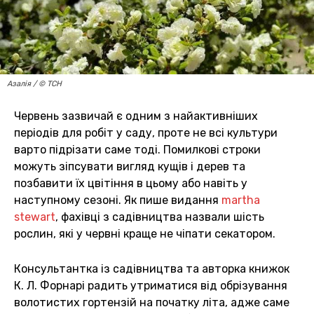
Азалія / © ТСН
Червень зазвичай є одним з найактивніших
періодів для робіт у саду, проте не всі культури
варто підрізати саме тоді. Помилкові строки
можуть зіпсувати вигляд кущів і дерев та
позбавити їх цвітіння в цьому або навіть у
наступному сезоні. Як пише видання
martha
stewart
, фахівці з садівництва назвали шість
рослин, які у червні краще не чіпати секатором.
Консультантка із садівництва та авторка книжок
К. Л. Форнарі радить утриматися від обрізування
волотистих гортензій на початку літа, адже саме