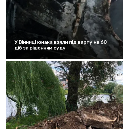
У Вінниці юнака взяли під варту на 60
діб за рішенням суду