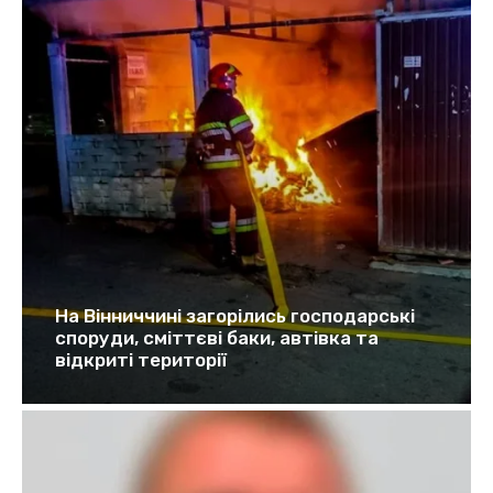
На Вінниччині загорілись господарські
споруди, сміттєві баки, автівка та
відкриті території