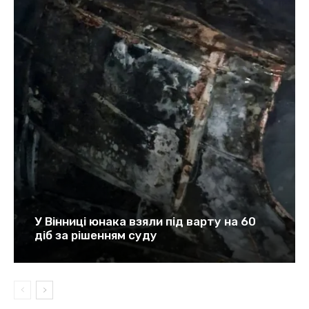
У Вінниці юнака взяли під варту на 60
діб за рішенням суду