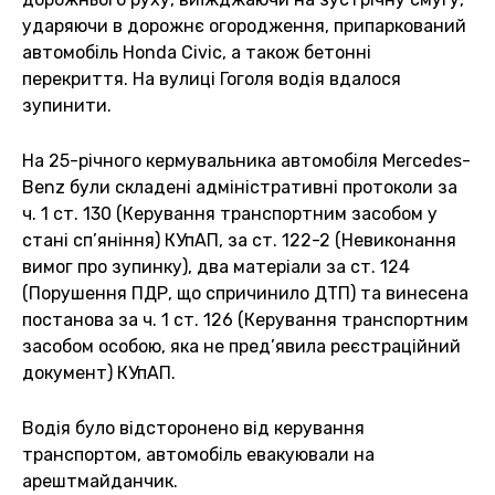
ударяючи в дорожнє огородження, припаркований
автомобіль Honda Civic, а також бетонні
перекриття. На вулиці Гоголя водія вдалося
зупинити.
На 25-річного кермувальника автомобіля Mercedes-
Benz були складені адміністративні протоколи за
ч. 1 ст. 130 (Керування транспортним засобом у
стані сп’яніння) КУпАП, за ст. 122-2 (Невиконання
вимог про зупинку), два матеріали за ст. 124
(Порушення ПДР, що спричинило ДТП) та винесена
постанова за ч. 1 ст. 126 (Керування транспортним
засобом особою, яка не пред’явила реєстраційний
документ) КУпАП.
Водія було відсторонено від керування
транспортом, автомобіль евакуювали на
арештмайданчик.