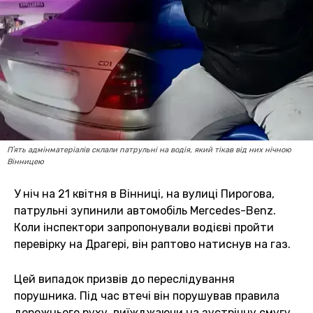
Пʼять адмінматеріалів склали патрульні на водія, який тікав від них нічною
Вінницею
У ніч на 21 квітня в Вінниці, на вулиці Пирогова,
патрульні зупинили автомобіль Mercedes-Benz.
Коли інспектори запропонували водієві пройти
перевірку на Драгері, він раптово натиснув на газ.
Цей випадок призвів до переслідування
порушника. Під час втечі він порушував правила
дорожнього руху, виїжджаючи на зустрічну смугу,