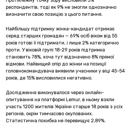
Протилежну точку зору висловили 5%
респондентів, тоді як 9% не змогли однозначно
визначити свою позицію з цього питання.
Найбільшу підтримку жінка-кандидат отримає
серед старших громадян — 69% осіб віком від 55
років готові її підтримати, і лише 2% категорично
проти. У віковій групі 18-29 років підтримка
становить 78%, хоча тут відзначено 8% прямої
відмови. Найвищий опір до жінки на позиції
головнокомандувача виявили учасники у віці 45-54
років, де 15% висловилися негативно.
Дослідження виконувалося через онлайн-
опитування на платформі Lemur, в ньому взяли
участь 1200 жителів України старше 18 років з усіх
регіонів, окрім тимчасово окупованих.
Статистична похибка не перевищує 2,89%.