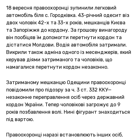
18 вересня правоохоронці зупинили легковий
автомобіль біля с. Городківка. 43-річний одесит віз
двох чоловік 42-х та 33-х років, мешканців Києва
та Запоріжжя до кордону. За грошову винагороду
він пообіцяв їм допомогти перетнути кордон та
дістатися Молдови. Водія автомобіля затримали.
Викрили також адміна одного із месенджерів, який
керував діями затриманого та чоловіків, що
намагалися перетнути кордон незаконно.
Затриманому мешканцю Одещини правоохоронці
повідомили про підозру за ч. 3 ст. 332 ККУ—
незаконне переправлення осіб через державний
кордон України. Тепер чоловікові загрожує до 9
років позбавлення волі. Нині фігурант знаходиться
під вартою.
Правоохоронці наразі встановлюють інших осіб,