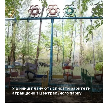
У Вінниці планують списати раритетні
атракціони з Центрального парку