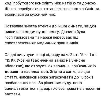
ході побутового конфлікту між матір’ю та дочкою.
Жінка, перебуваючи в стані алкогольного сп’яніння,
вхопилася за кухонний ніж.
Потерпіла змогла втекти до іншої кімнати, звідки
викликала медичну допомогу. Дівчина була
госпіталізована та наразі перебуває під
спостереженням медичних працівників.
Слідчі висунули жінці підозру за ч. 2 ст. 15, ч. 1 ст.
115 КК України (закінчений замах на умисне
вбивство), що стосується злочинів, пов’язаних із
домашнім насильством. Згідно з санкцією цієї
статті, чоловікові може загрожувати до 15 років
позбавлення волі. За рішенням суду, вона
залишатиметься під вартою без права на внесення
застави.