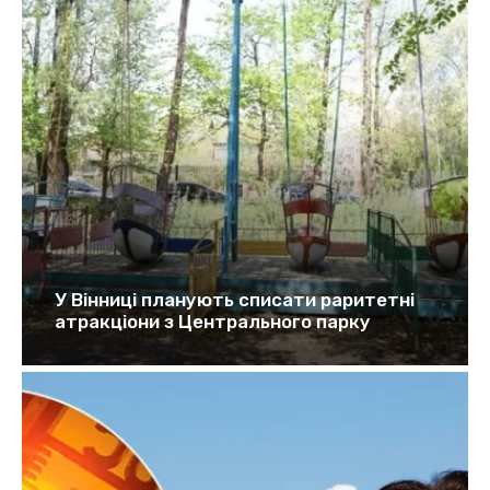
У Вінниці планують списати раритетні
атракціони з Центрального парку