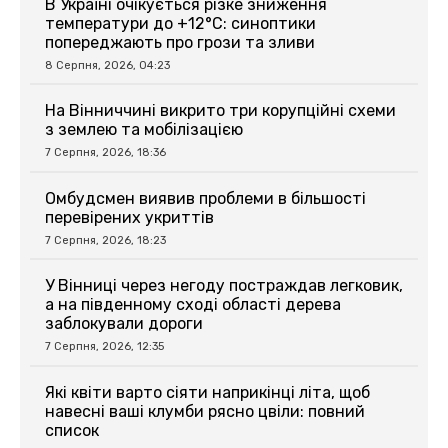
В Україні очікується різке зниження
температури до +12°C: синоптики
попереджають про грози та зливи
8 Серпня, 2026, 04:23
На Вінниччині викрито три корупційні схеми
з землею та мобілізацією
7 Серпня, 2026, 18:36
Омбудсмен виявив проблеми в більшості
перевірених укриттів
7 Серпня, 2026, 18:23
У Вінниці через негоду постраждав легковик,
а на південному сході області дерева
заблокували дороги
7 Серпня, 2026, 12:35
Які квіти варто сіяти наприкінці літа, щоб
навесні ваші клумби рясно цвіли: повний
список