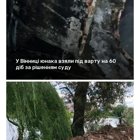
У Вінниці юнака взяли під варту на 60
діб за рішенням суду