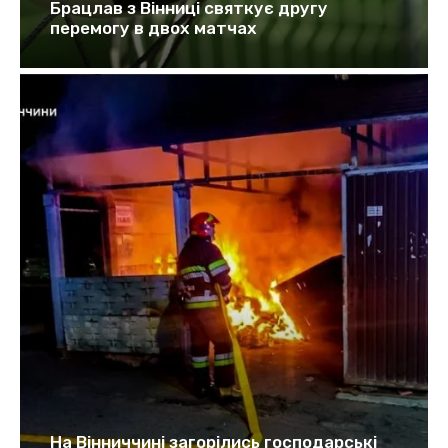
Брацлав з Вінниці святкує другу
перемогу в двох матчах
На Вінниччині загорілись господарські