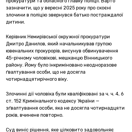
прокуратури та обласного главку поліції. Варто
зазначити, що у вересні 2025 року про скоєні
злочини в поліцію звернувся батько постраждалої
дитини.
Керівник Немирівської окружної прокуратури
Дмитро Данилов, який начальникував групою
ювенальних прокурорів, висунув обвинувачення
45-річному чоловікові, мешканцю Вінницького
району. Йому було інкриміновано неодноразове
ґвалтування особи, що не досягла
чотирнадцятирічного віку.
Злочинні дії чоловіка були кваліфіковані за ч. ч. 4, 6
ст. 152 Кримінального кодексу України —
зґвалтування особи, яка не досягла чотирнадцяти
років, вчинене повторно.
Суд виніс рішення, яке цілковито задовольняє