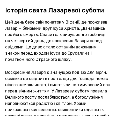
Історія свята Лазаревої суботи
Цей день бере свій початок у Віфанії, де проживав
Лазар — близький друг Ісуса Христа. Дізнавшись
про його смерть, Спаситель вирушив до гробниці
на четвертий день, де воскресив Лазаря перед
свідками. Це диво стало останнім важливим
знаком перед входом Ісуса до Єрусалима і
початком його Страсного шляху.
Воскресіння Лазаря є значущою подією для вірян,
оскільки це свідчить про те, що для Господа немає
нічого неможливого, і смерть лише тимчасовий сон
перед вічним життям. У Лазареву суботу правила
Великого посту послаблюються, а богослужіння
наповнюються радістю і світлом. Храми
прикрашаються зеленню, священники одягають
яскраві шати, а парафіяни приносять гілочки верби