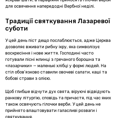
для освячення напередодні Вербної неділі.
Традиції святкування Лазаревої
суботи
У цей день піст дещо послаблюється, адже Церква
дозволяє вживати рибну ікру, яка символізує
воскресіння і нове життя. Господині часто
готували пісні млинці з гречаного борошна та
«лазарчики» — маленькі хлібці у формі людей. На
стіл обов’язково ставили овочеві салати, каші та
бобові страви з олією.
Щоб глибше відчути дух свята, віруючі відвідують
ранкову літургію, сповідь та причастя, під час яких
також освячують гілочки верби. У цей день не
прийнято влаштовувати галасливі розваги і
святкування.