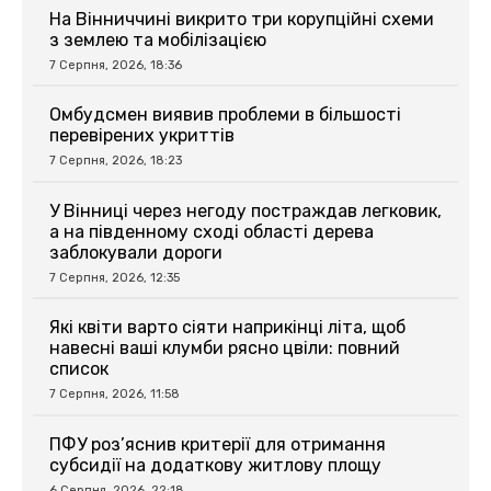
На Вінниччині викрито три корупційні схеми
з землею та мобілізацією
7 Серпня, 2026, 18:36
Омбудсмен виявив проблеми в більшості
перевірених укриттів
7 Серпня, 2026, 18:23
У Вінниці через негоду постраждав легковик,
а на південному сході області дерева
заблокували дороги
7 Серпня, 2026, 12:35
Які квіти варто сіяти наприкінці літа, щоб
навесні ваші клумби рясно цвіли: повний
список
7 Серпня, 2026, 11:58
ПФУ роз’яснив критерії для отримання
субсидії на додаткову житлову площу
6 Серпня, 2026, 22:18