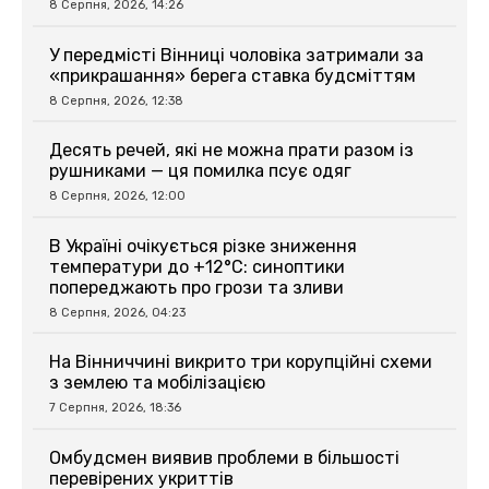
8 Серпня, 2026, 14:26
У передмісті Вінниці чоловіка затримали за
«прикрашання» берега ставка будсміттям
8 Серпня, 2026, 12:38
Десять речей, які не можна прати разом із
рушниками — ця помилка псує одяг
8 Серпня, 2026, 12:00
В Україні очікується різке зниження
температури до +12°C: синоптики
попереджають про грози та зливи
8 Серпня, 2026, 04:23
На Вінниччині викрито три корупційні схеми
з землею та мобілізацією
7 Серпня, 2026, 18:36
Омбудсмен виявив проблеми в більшості
перевірених укриттів