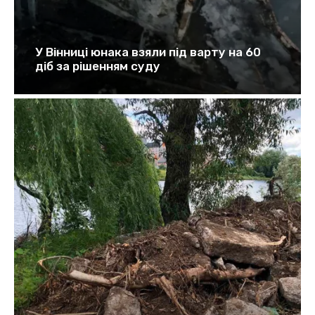
У Вінниці юнака взяли під варту на 60
діб за рішенням суду