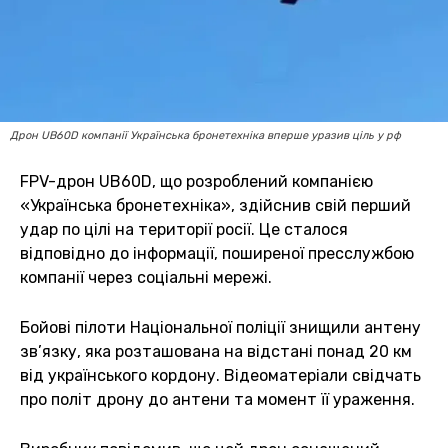
Дрон UB60D компанії Українська бронетехніка вперше уразив ціль у рф
FPV-дрон UB60D, що розроблений компанією
«Українська бронетехніка», здійснив свій перший
удар по цілі на території росії. Це сталося
відповідно до інформації, поширеної пресслужбою
компанії через соціальні мережі.
Бойові пілоти Національної поліції знищили антену
зв’язку, яка розташована на відстані понад 20 км
від українського кордону. Відеоматеріали свідчать
про політ дрону до антени та момент її ураження.