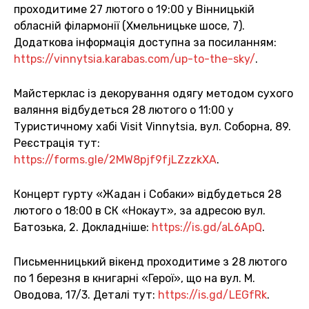
проходитиме 27 лютого о 19:00 у Вінницькій
обласній філармонії (Хмельницьке шосе, 7).
Додаткова інформація доступна за посиланням:
https://vinnytsia.karabas.com/up-to-the-sky/
.
Майстерклас із декорування одягу методом сухого
валяння відбудеться 28 лютого о 11:00 у
Туристичному хабі Visit Vinnytsia, вул. Соборна, 89.
Реєстрація тут:
https://forms.gle/2MW8pjf9fjLZzzkXA
.
Концерт гурту «Жадан і Собаки» відбудеться 28
лютого о 18:00 в СК «Нокаут», за адресою вул.
Батозька, 2. Докладніше:
https://is.gd/aL6ApQ
.
Письменницький вікенд проходитиме з 28 лютого
по 1 березня в книгарні «Герої», що на вул. М.
Оводова, 17/3. Деталі тут:
https://is.gd/LEGfRk
.