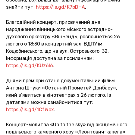
знайти тут:
https://is.gd/K7bDHA
.
Благодійний концерт, присвячений дня
народження вінницького міського естрадно-
духового оркестру «ВінБенд», розпочнеться 26
лютого о 18:30 в концертній залі ВДПУ ім.
Коцюбинського, що на вул. Острозького, 32.
Інформація доступна за посиланням:
https://is.gd/KUz6l6
.
Днями прем’єри стане документальний фільм
Антона Штуки «Останній Прометей Донбасу»,
який з’явиться в кінотеатрах з 26 лютого. Із
деталями можна ознайомитися тут:
https://is.gd/1CfWox
.
Концерт-молитва «Up to the sky» від академічного
подільського камерного хору «Леонтович-капела»