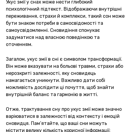
Укус змії у снах може нести глибокий
психологічний підтекст. Відображаючи внутрішні
переживання, страхи й комплекси, такий сон може
бути знаком потреби в самосвідомості та
самоусвідомленні. Сновидіння спонукає
задуматися над власною поведінкою та
оточенням.
Загалом, укус змії в сні є символом трансформації.
Він може вказувати на больові травми, страхи або
нерозкриті залежності, яку сновидець
намагається уникнути. Важливо дати собі
можливість дослідити ці почуття, щоб знайти
внутрішній баланс та гармонію в житті.
Отже, трактування сну про укус змії може значно
варіюватися в залежності від контексту і емоцій
сновидця. Пам’ятайте, що ваші сни можуть
містити велику кількість корисної інформації: