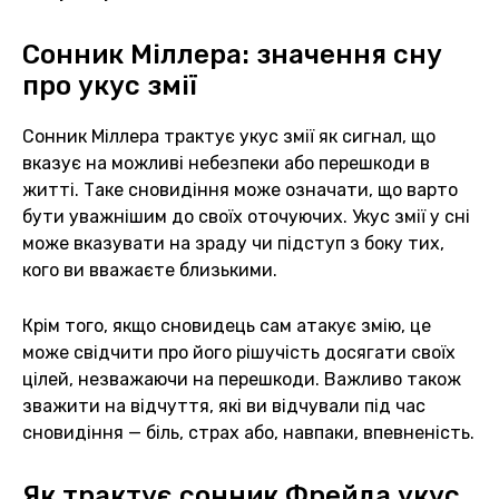
Сонник Міллера: значення сну
про укус змії
Сонник Міллера трактує укус змії як сигнал, що
вказує на можливі небезпеки або перешкоди в
житті. Таке сновидіння може означати, що варто
бути уважнішим до своїх оточуючих. Укус змії у сні
може вказувати на зраду чи підступ з боку тих,
кого ви вважаєте близькими.
Крім того, якщо сновидець сам атакує змію, це
може свідчити про його рішучість досягати своїх
цілей, незважаючи на перешкоди. Важливо також
зважити на відчуття, які ви відчували під час
сновидіння — біль, страх або, навпаки, впевненість.
Як трактує сонник Фрейда укус