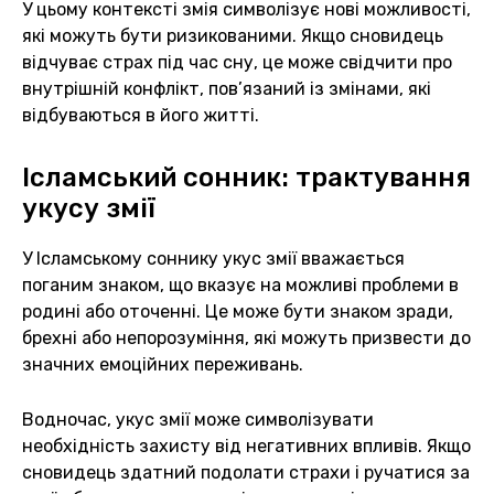
У цьому контексті змія символізує нові можливості,
які можуть бути ризикованими. Якщо сновидець
відчуває страх під час сну, це може свідчити про
внутрішній конфлікт, пов’язаний із змінами, які
відбуваються в його житті.
Ісламський сонник: трактування
укусу змії
У Ісламському соннику укус змії вважається
поганим знаком, що вказує на можливі проблеми в
родині або оточенні. Це може бути знаком зради,
брехні або непорозуміння, які можуть призвести до
значних емоційних переживань.
Водночас, укус змії може символізувати
необхідність захисту від негативних впливів. Якщо
сновидець здатний подолати страхи і ручатися за