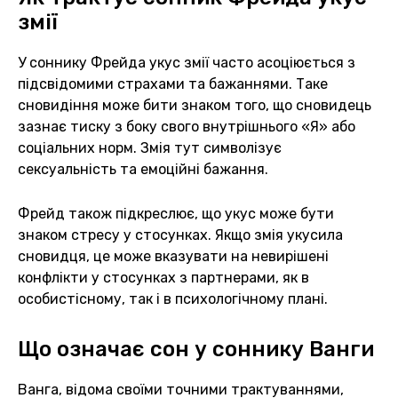
змії
У соннику Фрейда укус змії часто асоціюється з
підсвідомими страхами та бажаннями. Таке
сновидіння може бити знаком того, що сновидець
зазнає тиску з боку свого внутрішнього «Я» або
соціальних норм. Змія тут символізує
сексуальність та емоційні бажання.
Фрейд також підкреслює, що укус може бути
знаком стресу у стосунках. Якщо змія укусила
сновидця, це може вказувати на невирішені
конфлікти у стосунках з партнерами, як в
особистісному, так і в психологічному плані.
Що означає сон у соннику Ванги
Ванга, відома своїми точними трактуваннями,