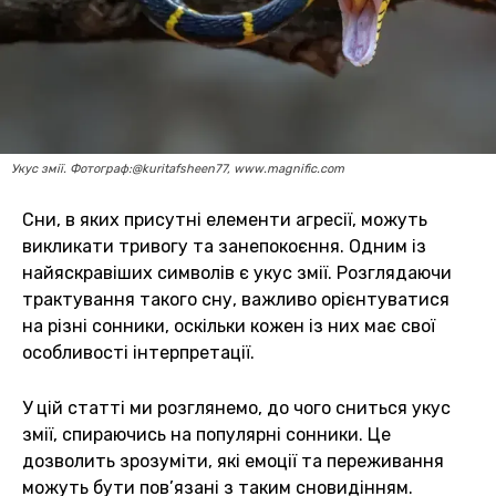
Укус змії. Фотограф:@kuritafsheen77, www.magnific.com
Сни, в яких присутні елементи агресії, можуть
викликати тривогу та занепокоєння. Одним із
найяскравіших символів є укус змії. Розглядаючи
трактування такого сну, важливо орієнтуватися
на різні сонники, оскільки кожен із них має свої
особливості інтерпретації.
У цій статті ми розглянемо, до чого сниться укус
змії, спираючись на популярні сонники. Це
дозволить зрозуміти, які емоції та переживання
можуть бути пов’язані з таким сновидінням.