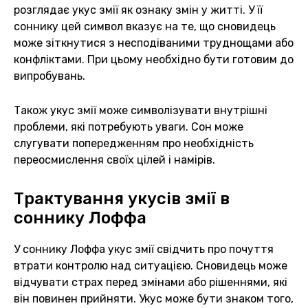
розглядає укус змії як ознаку змін у житті. У її
соннику цей символ вказує на те, що сновидець
може зіткнутися з несподіваними труднощами або
конфліктами. При цьому необхідно бути готовим до
випробувань.
Також укус змії може символізувати внутрішні
проблеми, які потребують уваги. Сон може
слугувати попередженням про необхідність
переосмислення своїх цілей і намірів.
Трактування укусів змії в
соннику Лоффа
У соннику Лоффа укус змії свідчить про почуття
втрати контролю над ситуацією. Сновидець може
відчувати страх перед змінами або рішеннями, які
він повинен прийняти. Укус може бути знаком того,