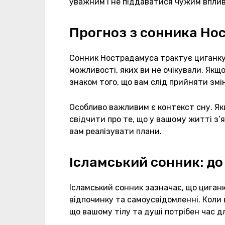
уважним і не піддаватися чужим вплив
Прогноз з сонника Но
Сонник Нострадамуса трактує циганку 
можливості, яких ви не очікували. Якщо
знаком того, що вам слід прийняти змі
Особливо важливим є контекст сну. Як
свідчити про те, що у вашому житті з’
вам реалізувати плани.
Ісламський сонник: до
Ісламський сонник зазначає, що циганк
відпочинку та самоусвідомленні. Коли 
що вашому тілу та душі потрібен час д