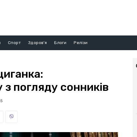
и
Спорт
Здоров’я
Блоги
Релізи
циганка:
 з погляду сонників
35