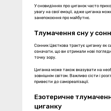
У сновидіннях про циганок часто прих
увагу на свої емоції, адже циганка мо
занепокоєння про майбутнє.
Тлумачення сну у сон
Сонник Цвєткова трактує циганку як си
означати, що ви отримали нові погляд
точку зору.
Циганка може також вказувати на необ
зовнішнім світом. Важливо сісти і розг
привести до самореалізації.
Езотеричне тлумачення
циганку