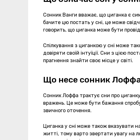
Сонник Ванги вважає, що циганка є си
бачите цю постать у сні, це може свід
говорить, що циганка може бути прові
Спілкування з циганкою у сні може так
довіряти своїй інтуїції. Сни з цією п
прагнення знайти своє місце у світі.
Що несе сонник Лоффа
Сонник Лоффа трактує сни про циганку 
вражень. Це може бути бажання спробу
звичного оточення.
Циганка у сні може також вказувати на
житті, тому варто звертати увагу на 