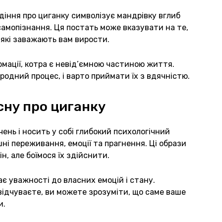
діння про циганку символізує мандрівку вглиб
самопізнання. Ця постать може вказувати на те,
 які заважають вам вирости.
ації, котра є невід’ємною частиною життя.
родний процес, і варто приймати їх з вдячністю.
сну про циганку
ень і носить у собі глибокий психологічний
шні переживання, емоції та прагнення. Ці образи
н, але боїмося їх здійснити.
ає уважності до власних емоцій і стану.
 відчуваєте, ви можете зрозуміти, що саме ваше
и.