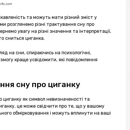
ific.com
кавленість та можуть мати різний зміст у
 ми розглянемо різні трактування сну про
ернемо увагу на різні значення та інтерпретації,
го сниться циганка.
яд на сни, спираючись на психологічні,
є змогу краще усвідомити, які повідомлення
ння сну про циганку
о циганку як символ невизначеності та
ганку, це може свідчити про те, що у вашому
ьного обмірковування і можуть вплинути на ваші