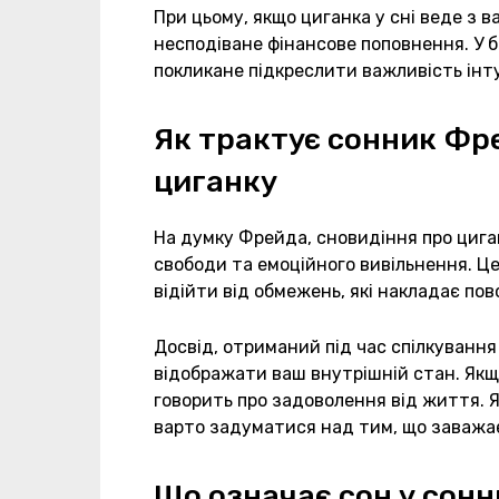
При цьому, якщо циганка у сні веде з в
несподіване фінансове поповнення. У б
покликане підкреслити важливість інтуї
Як трактує сонник Фр
циганку
На думку Фрейда, сновидіння про цига
свободи та емоційного вивільнення. Ц
відійти від обмежень, які накладає пов
Досвід, отриманий під час спілкуванн
відображати ваш внутрішній стан. Якщо
говорить про задоволення від життя. Я
варто задуматися над тим, що заважає
Що означає сон у сонн