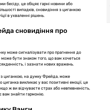
ами бесіду, це обіцяє гарні новини або
ільшості випадків, сновидіння з циганкою
ції в ухваленні рішень.
ейда сновидіння про
нку може сигналізувати про прагнення до
е може бути знаком того, що вам хочеться
сякденність, і зазнати нових вражень.
я з циганкою, на думку Фрейда, може
 циганка викликає у вас позитивні емоції, це
кщо ж ви відчуваєте страх або невпевненість,
 вам знайти гармонію.
ику Ванги