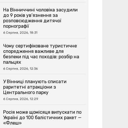
На Вінниччині чоловіка засудили
до 9 років ув’язнення за
розповсюдження дитячої
порнографії
6 Серпня, 2026, 18:31
Чому сертифіковане туристичне
спорядження важливе для
безпеки під час походів: розбір на
пальцях
6 Серпня, 2026, 12:36
У Вінниці планують списати
раритетні атракціони з
Центрального парку
6 Серпня, 2026, 12:29
Росія може щомісяця випускати по
Україні до 100 балістичних ракет —
«Флеш»