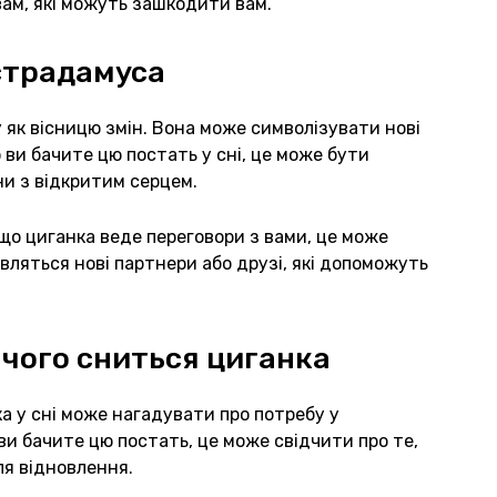
ам, які можуть зашкодити вам.
страдамуса
як вісницю змін. Вона може символізувати нові
 ви бачите цю постать у сні, це може бути
ни з відкритим серцем.
що циганка веде переговори з вами, це може
являться нові партнери або друзі, які допоможуть
 чого сниться циганка
а у сні може нагадувати про потребу у
ви бачите цю постать, це може свідчити про те,
ля відновлення.