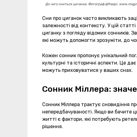
До чого сниться циганка. Фотограф:@freepi, www.magn
Сни про циганок часто викликають заці
залежності від контексту. У цій статті
циганку з погляду відомих сонників. Зв
які можуть допомогти зрозуміти, до чо
Кожен сонник пропонує унікальний погл
культурні та історичні аспекти. Це да
можуть приховуватися у ваших снах.
Сонник Міллера: значе
Сонник Міллера трактує сновидіння пр
непередбачуваності. Якщо ви бачите ци
житті є фактори, які потребують ретел
рішення.