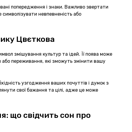
овані попередження і знаки. Важливо звертати
же символізувати невпевненість або
нику Цвєткова
мвол змішування культур та ідей. Її поява може
и або переживання, які зможуть змінити вашу
хідність узгодження ваших почуттів і думок з
лянути свої бажання та цілі, адже це може
: що свідчить сон про