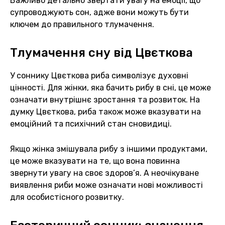
Важливо детально звертати увагу на емоції, що
супроводжують сон, адже вони можуть бути
ключем до правильного тлумачення.
Тлумачення сну від Цвєткова
У соннику Цвєткова риба символізує духовні
цінності. Для жінки, яка бачить рибу в сні, це може
означати внутрішнє зростання та розвиток. На
думку Цвєткова, риба також може вказувати на
емоційний та психічний стан сновидиці.
Якщо жінка змішувала рибу з іншими продуктами,
це може вказувати на те, що вона повинна
звернути увагу на своє здоров’я. А неочікуване
виявлення риби може означати нові можливості
для особистісного розвитку.