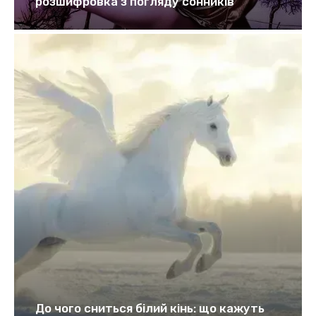
розшифровка з погляду сонників
До чого сниться білий кінь: що кажуть