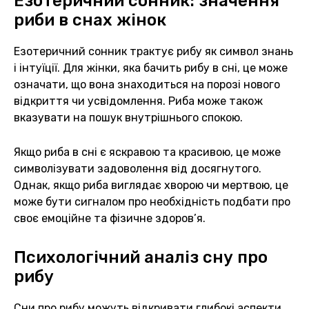
Езотеричний сонник: значення
риби в снах жінок
Езотеричний сонник трактує рибу як символ знань
і інтуїції. Для жінки, яка бачить рибу в сні, це може
означати, що вона знаходиться на порозі нового
відкриття чи усвідомлення. Риба може також
вказувати на пошук внутрішнього спокою.
Якщо риба в сні є яскравою та красивою, це може
символізувати задоволення від досягнутого.
Однак, якщо риба виглядає хворою чи мертвою, це
може бути сигналом про необхідність подбати про
своє емоційне та фізичне здоров’я.
Психологічний аналіз сну про
рибу
Сни про рибу можуть відкривати глибокі аспекти