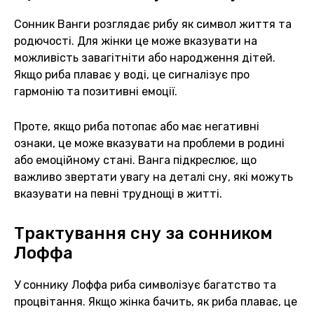
Сонник Ванги розглядає рибу як символ життя та
родючості. Для жінки це може вказувати на
можливість завагітніти або народження дітей.
Якщо риба плаває у воді, це сигналізує про
гармонію та позитивні емоції.
Проте, якщо риба потопає або має негативні
ознаки, це може вказувати на проблеми в родині
або емоційному стані. Ванга підкреслює, що
важливо звертати увагу на деталі сну, які можуть
вказувати на певні труднощі в житті.
Трактування сну за сонником
Лоффа
У соннику Лоффа риба символізує багатство та
процвітання. Якщо жінка бачить, як риба плаває, це