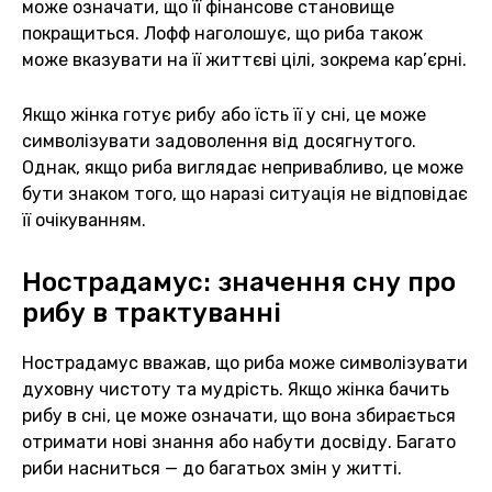
може означати, що її фінансове становище
покращиться. Лофф наголошує, що риба також
може вказувати на її життєві цілі, зокрема кар’єрні.
Якщо жінка готує рибу або їсть її у сні, це може
символізувати задоволення від досягнутого.
Однак, якщо риба виглядає непривабливо, це може
бути знаком того, що наразі ситуація не відповідає
її очікуванням.
Нострадамус: значення сну про
рибу в трактуванні
Нострадамус вважав, що риба може символізувати
духовну чистоту та мудрість. Якщо жінка бачить
рибу в сні, це може означати, що вона збирається
отримати нові знання або набути досвіду. Багато
риби насниться — до багатьох змін у житті.