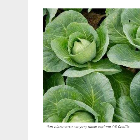
Чим підживити капусту після садіння / © Credits