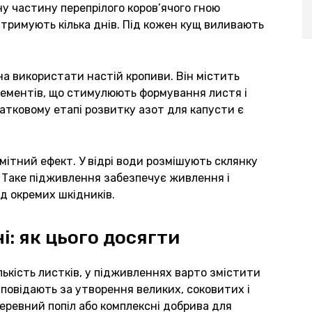
у частину перепрілого коров’ячого гною
итримують кілька днів. Під кожен кущ виливають
на використати настій кропиви. Він містить
оелементів, що стимулюють формування листя і
атковому етапі розвитку азот для капусти є
мітний ефект. У відрі води розмішують склянку
 Таке підживлення забезпечує живлення і
д окремих шкідників.
і: як цього досягти
ькість листків, у підживленнях варто змістити
ідповідають за утворення великих, соковитих і
деревний попіл або комплексні добрива для