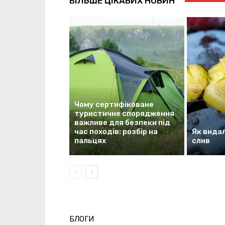
БІЛЬШЕ ЦІКАВИХ НОВИН
Чому сертифіковане
туристичне спорядження
важливе для безпеки під
час походів: розбір на
Як видал
пальцях
слив