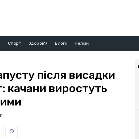
и
Спорт
Здоров’я
Блоги
Релізи
апусту після висадки
т: качани виростуть
ними
11