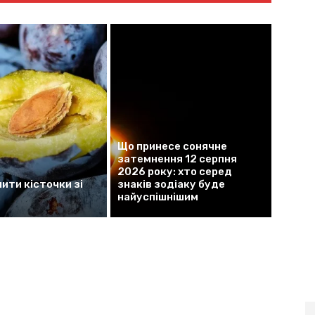
Що принесе сонячне
затемнення 12 серпня
2026 року: хто серед
ити кісточки зі
знаків зодіаку буде
найуспішнішим