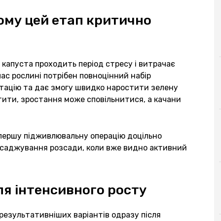
ому цей етап критично
 капуста проходить період стресу і витрачає
час рослині потрібен повноцінний набір
тацію та дає змогу швидко наростити зелену
ити, зростання може сповільнитися, а качани
 першу підживлювальну операцію доцільно
ресаджування розсади, коли вже видно активний
ля інтенсивного росту
результативніших варіантів одразу після