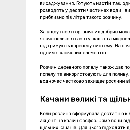
висаджування. Готують настій так: одн
розводять у десяти частинах води і в
приблизно пів літра такого розчину.
За відсутності органічних добрив мож
значні кількості азоту, калію та мікр
підтримують кореневу систему. На поч
одним з ключових елементів.
Розчин деревного попелу також дає по
попелу та використовують для поливу.
водночас частково захищає рослини ві
Качани великі та щільн
Коли рослина сформувала достатню кіл
акцент на калій і фосфор. Саме вони в
щільних качанів. Для цього підходять 