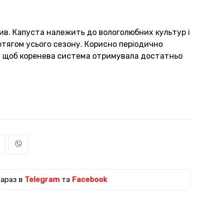
в. Капуста належить до вологолюбних культур і
отягом усього сезону. Корисно періодично
, щоб коренева система отримувала достатньо
зараз в
Telegram
та
Facebook