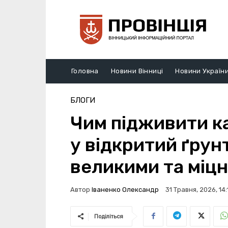
Головна
Новини Вінниці
Новини Україн
БЛОГИ
Чим підживити к
у відкритий ґрун
великими та міц
Автор
Іваненко Олександр
31 Травня, 2026, 14:
Поділіться