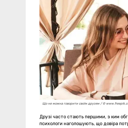
Що не можна говорити своїм друзям / © www.freepik.c
Друзі часто стають першими, з ким обго
психологи наголошують, що довіра потр