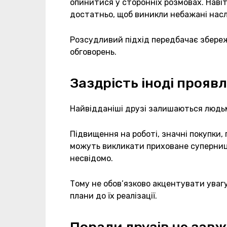
опинитися у сторонніх розмовах. Наві
достатньо, щоб виникли небажані насл
Розсудливий підхід передбачає збере
обговорень.
Заздрість іноді прояв
Найвідданіші друзі залишаються людь
Підвищення на роботі, значні покупки,
можуть викликати приховане суперниц
несвідомо.
Тому не обов’язково акцентувати увагу
плани до їх реалізації.