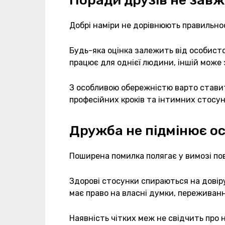
Поради друзів не завж
Добрі наміри не дорівнюють правильно
Будь-яка оцінка залежить від особистог
працює для однієї людини, іншій може
З особливою обережністю варто ставит
професійних кроків та інтимних стосун
Дружба не підмінює ос
Поширена помилка полягає у вимозі пов
Здорові стосунки спираються на довіру
має право на власні думки, переживанн
Наявність чітких меж не свідчить про