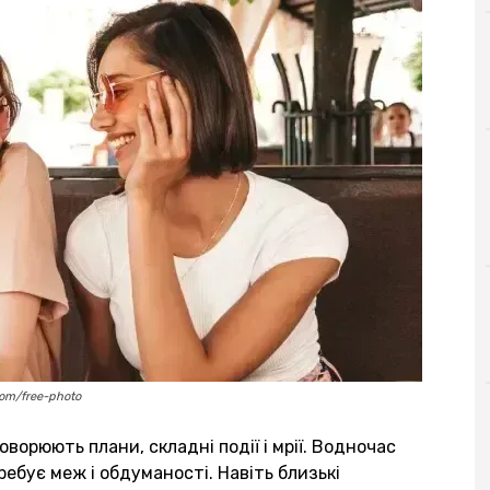
om/free-photo
ворюють плани, складні події і мрії. Водночас
ебує меж і обдуманості. Навіть близькі