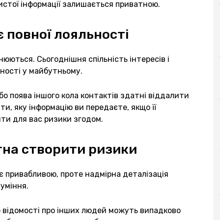
истої інформації залишається приватною.
є повної лояльності
юються. Сьогоднішня спільність інтересів і
нності у майбутньому.
або поява іншого кола контактів здатні віддалити
ти, яку інформацію ви передаєте, якщо її
ти для вас ризики згодом.
тна створити ризики
є привабливою, проте надмірна деталізація
уміння.
 відомості про інших людей можуть випадково