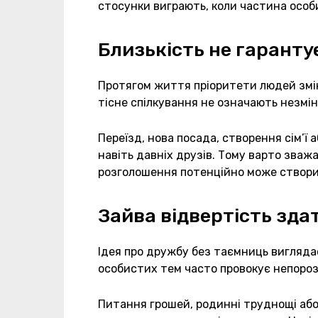
стосунки виграють, коли частина особ
Близькість не гаранту
Протягом життя пріоритети людей змін
тісне спілкування не означають незмі
Переїзд, нова посада, створення сім’ї 
навіть давніх друзів. Тому варто зважа
розголошення потенційно може створи
Зайва відвертість зда
Ідея про дружбу без таємниць вигляда
особистих тем часто провокує непороз
Питання грошей, родинні труднощі або