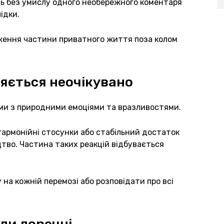
ть без умислу одного необережного коментаря
ідки.
ження частини приватного життя поза колом
ляється неочікувано
ми з природними емоціями та вразливостями.
 гармонійні стосунки або стабільний достаток
тво. Частина таких реакцій відбувається
 на кожній перемозі або розповідати про всі