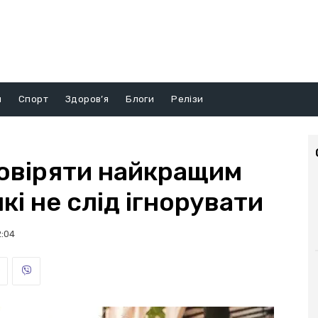
и
Спорт
Здоров’я
Блоги
Релізи
овіряти найкращим
кі не слід ігнорувати
2:04