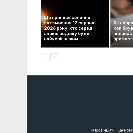
Що принесе сонячне
затемнення 12 серпня
Як непр
2026 року: хто серед
калібру
знаків зодіаку буде
впливає 
найуспішнішим
промисл
«Провінція» — це нови