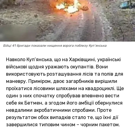
Бійці 41 бригади показали нищення ворога поблизу Куп’янська
Навколо Куп’янська, що на Харківщині, українські
військові щодня уражають окупантів. Вони
використовують розташування лісів та полів для
маневру. Приміром, двоє загарбників вирішили
проїхатися лісовими шляхами на квадроциклі. Ще
один з них спочатку спробував впевнено вести
себе як Бетмен, а згодом його амбіції обернулися
невдалими акробатичними спробами. Проте
результатом обох випадків стало те, що їхні дії
завершилися типовим чином – чорним пакетом.