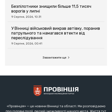
«Провінція» — це новини Вінниці та області. Ми розповідаємо
про головні події, людей і можливості нашого міста. Життя тут